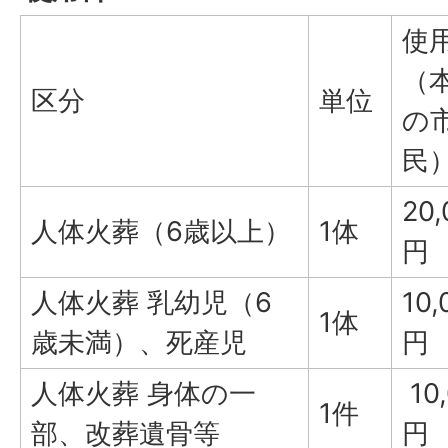
使
（
区分
単位
の
民
20,
人体火葬（6歳以上）
1体
円
人体火葬 乳幼児（6
10,
1体
歳未満）、死産児
円
人体火葬 身体の一
10
1件
部、改葬遺骨等
円