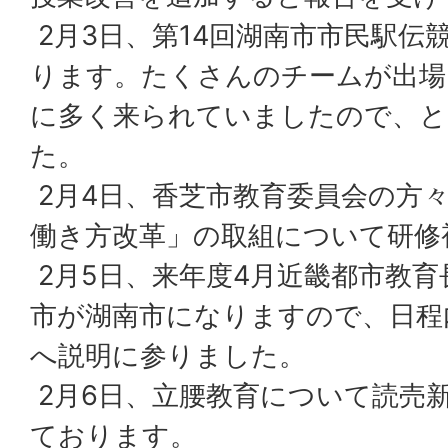
2月3日、第14回湖南市市民駅伝
ります。たくさんのチームが出場
に多く来られていましたので、と
た。
2月4日、香芝市教育委員会の方
働き方改革」の取組について研修
2月5日、来年度4月近畿都市教
市が湖南市になりますので、日程
へ説明に参りました。
2月6日、立腰教育について読売
ております。