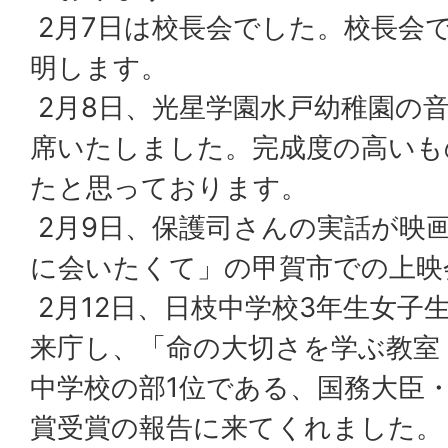
2月7日は校長会でした。校長会
明します。
2月8日、光星学園水戸幼稚園の
席いたしました。完成度の高いも
たと思っております。
2月9日、保護司さんの実話が映
に会いたくて」の甲賀市での上映
2月12日、日枝中学校3年生女子
来庁し、「命の大切さを学ぶ教室
中学校の部1位である、国務大臣
賞受賞の報告に来てくれました。