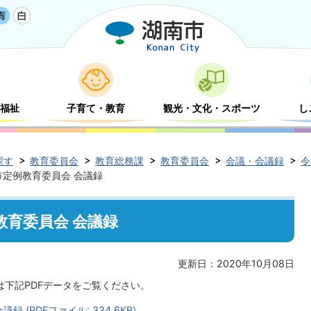
福祉
子育て・教育
観光・文化・スポーツ
し
探す
教育委員会
教育総務課
教育委員会
会議・会議録
令
市定例教育委員会 会議録
教育委員会 会議録
更新日：2020年10月08日
は下記PDFデータをご覧ください。
 (PDFファイル: 334.6KB)