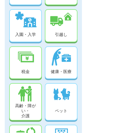
入園・入学
引越し
税金
健康・医療
高齢・障が
い・
ペット
介護