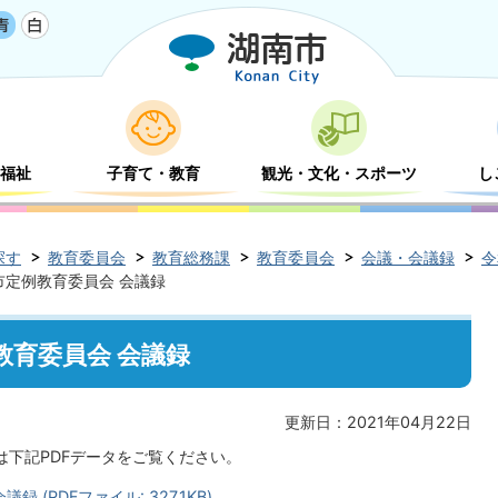
福祉
子育て・教育
観光・文化・スポーツ
し
探す
教育委員会
教育総務課
教育委員会
会議・会議録
令
市定例教育委員会 会議録
教育委員会 会議録
更新日：2021年04月22日
は下記PDFデータをご覧ください。
(PDFファイル: 327.1KB)