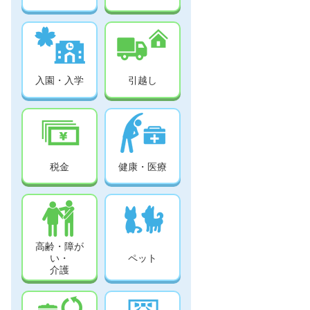
入園・入学
引越し
税金
健康・医療
高齢・障が
い・
ペット
介護