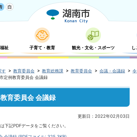
福祉
子育て・教育
観光・文化・スポーツ
し
探す
教育委員会
教育総務課
教育委員会
会議・会議録
令
南市定例教育委員会 会議録
例教育委員会 会議録
更新日：2022年02月03日
録は下記PDFデータをご覧ください。
議録 (PDFファイル: 325.3KB)