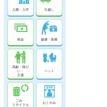
入園・入学
引越し
税金
健康・医療
高齢・障が
い・
ペット
介護
ごみ・
おくやみ
リサイクル