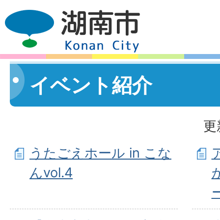
イベント紹介
更
うたごえホール in こな
んvol.4