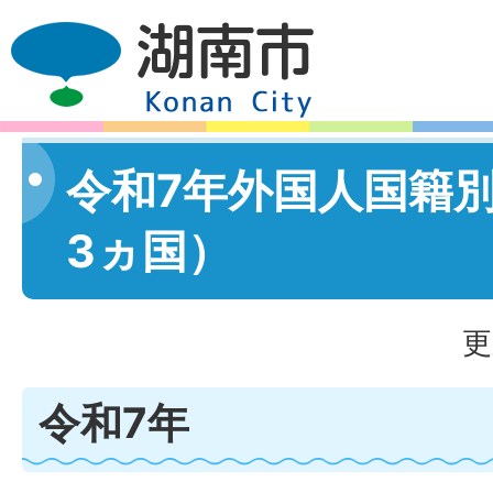
令和7年外国人国籍
3ヵ国）
更
令和7年