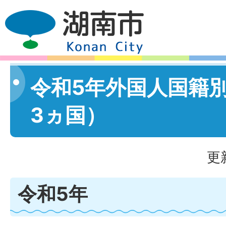
令和5年外国人国籍
3ヵ国）
更
令和5年