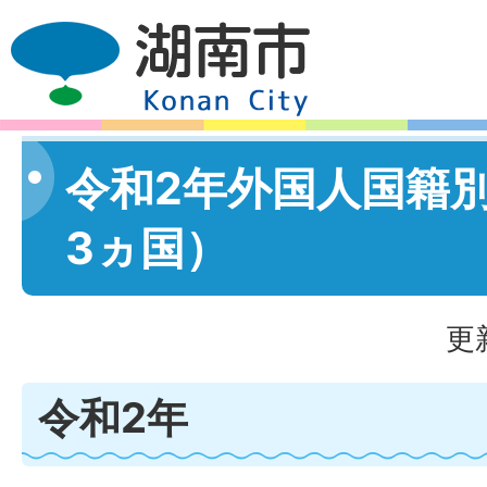
令和2年外国人国籍
3ヵ国）
更
令和2年