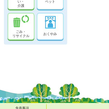
い・
ペット
介護
ごみ・
おくやみ
リサイクル
免責事項