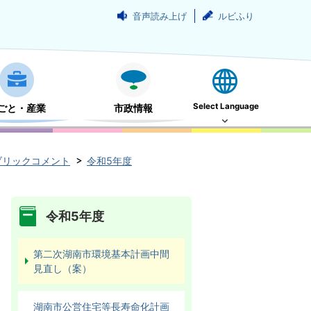
音声読み上げ
ルビふり
Select Language
ごと・産業
市政情報
ブリックコメント
令和5年度
令和5年度
第二次湖南市環境基本計画中間
見直し（案）
湖南市公営住宅等長寿命化計画