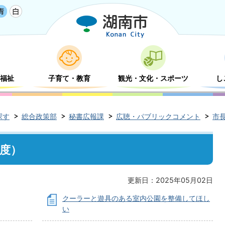
福祉
子育て・教育
観光・文化・スポーツ
し
探す
総合政策部
秘書広報課
広聴・パブリックコメント
市
年度）
更新日：2025年05月02日
クーラーと遊具のある室内公園を整備してほし
い