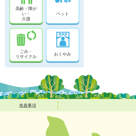
高齢・障が
い・
ペット
介護
ごみ・
おくやみ
リサイクル
免責事項