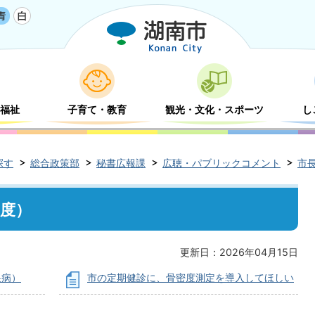
福祉
子育て・教育
観光・文化・スポーツ
し
探す
総合政策部
秘書広報課
広聴・パブリックコメント
市
年度）
更新日：2026年04月15日
巣病）
市の定期健診に、骨密度測定を導入してほしい