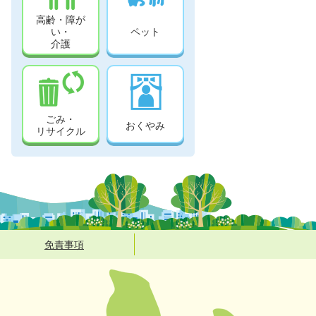
高齢・障が
い・
ペット
介護
ごみ・
おくやみ
リサイクル
免責事項