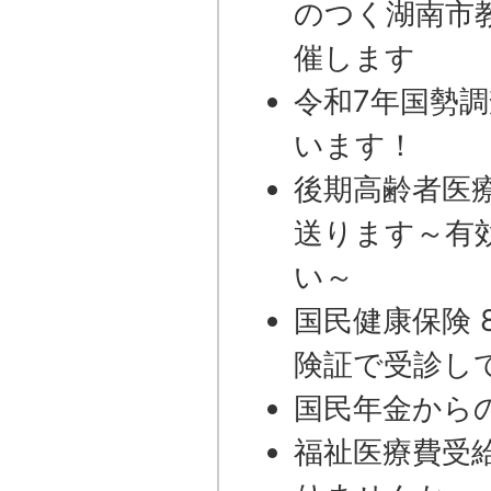
のつく湖南市
催します
令和7年国勢
います！
後期高齢者医
送ります～有
い～
国民健康保険 
険証で受診し
国民年金から
福祉医療費受