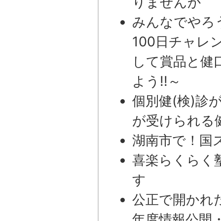
りませんか
みんなでやろ
100日チャレ
して賞品と健口
よう!!～
個別健(検)診
が受けられる
湖南市で！国
喜楽らくらく
す
公正で開かれ
年度情報公開