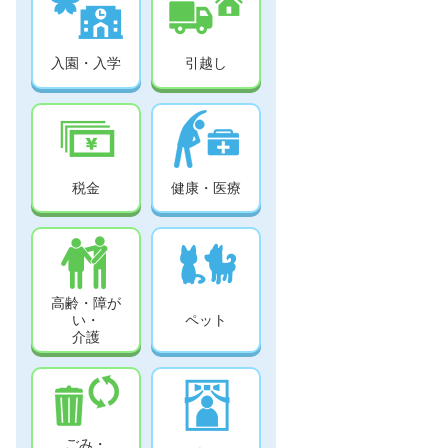
入園・入学
引越し
税金
健康・医療
高齢・障が
い・
ペット
介護
ごみ・