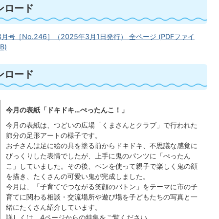
ンロード
3月号［No.246］（2025年3月1日発行） 全ページ (PDFファイ
B)
ンロード
今月の表紙「ドキドキ…ぺったんこ！」
今月の表紙は、つどいの広場「くまさんとクラブ」で行われた
節分の足形アートの様子です。
お子さんは足に絵の具を塗る前からドキドキ、不思議な感覚に
びっくりした表情でしたが、上手に鬼のパンツに「ぺったん
こ」していました。その後、ペンを使って親子で楽しく鬼の顔
を描き、たくさんの可愛い鬼が完成しました。
今月は、「子育てでつながる笑顔のバトン」をテーマに市の子
育てに関わる相談・交流場所や遊び場を子どもたちの写真と一
緒にたくさん紹介しています。
詳しくは、4ページからの特集をご覧ください。