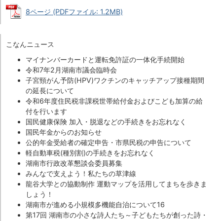
8ページ (PDFファイル: 1.2MB)
こなんニュース
マイナンバーカードと運転免許証の一体化手続開始
令和7年2月湖南市議会臨時会
子宮頸がん予防(HPV)ワクチンのキャッチアップ接種期間
の延長について
令和6年度住民税非課税世帯給付金およびこども加算の給
付を行います
国民健康保険 加入・脱退などの手続きをお忘れなく
国民年金からのお知らせ
公的年金受給者の確定申告・市県民税の申告について
軽自動車税(種別割)の手続きをお忘れなく
湖南市行政改革懇談会委員募集
みんなで支えよう！私たちの草津線
龍谷大学との協動制作 運動マップを活用してまちを歩きま
しょう！
湖南市が進める小規模多機能自治について16
第17回 湖南市の小さな詩人たち～子どもたちが創った詩・