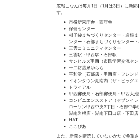
広報こなんは毎月1日（1月は3日）に新
す。
市役所東庁舎・西庁舎
保健センター
柑子袋まちづくりセンター・岩根ま
ンター・石部まちづくりセンター・
三雲コミュニティセンター
三雲駅・甲西駅・石部駅
サンヒルズ甲西（市民学習交流セン
十二坊温泉ゆらら
平和堂（石部店・甲西店・フレンド
イオンタウン湖南内（ザ・ビッグエ
トライアル
甲西郵便局・石部郵便局・甲西大池
コンビニエンスストア（セブンイレ
ローソン甲西中央3丁目・石部中学
湖南岩根店・湖南下田口店・下田店
HAT
ここぴあ
また、新聞を購読していないかたで希望さ