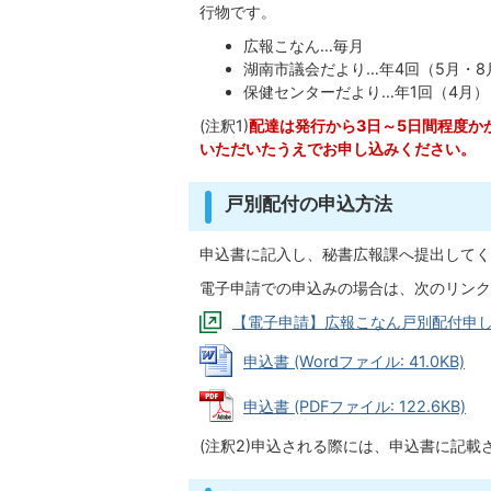
行物です。
広報こなん…毎月
湖南市議会だより…年4回（5月・8
保健センターだより…年1回（4月）
(注釈1)
配達は発行から3日～5日間程度か
いただいたうえでお申し込みください。
戸別配付の申込方法
申込書に記入し、秘書広報課へ提出してく
電子申請での申込みの場合は、次のリンク
【電子申請】広報こなん戸別配付申
申込書 (Wordファイル: 41.0KB)
申込書 (PDFファイル: 122.6KB)
(注釈2)申込される際には、申込書に記