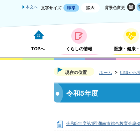
本文へ
背景色変更
文字サイズ
TOPへ
くらしの情報
医療・健康・
現在の位置
ホーム
組織から
令和5年度
令和5年度第1回湖南市総合教育会議