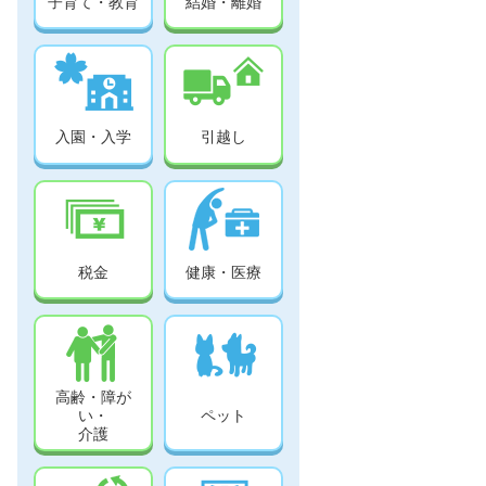
子育て・教育
結婚・離婚
入園・入学
引越し
税金
健康・医療
高齢・障が
い・
ペット
介護