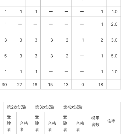
1
1
1
ー
ー
ー
1
1.0
1
ー
ー
ー
ー
ー
1
2.0
3
3
3
3
2
1
2
3.0
5
3
3
3
2
ー
1
5.0
1
1
1
ー
ー
ー
1
1.0
30
27
18
15
13
0
18
第2次試験
第3次試験
第4次試験
受
受
受
採用
倍率
格
験
合格
験
合格
験
合格
者数
者
者
者
者
者
者