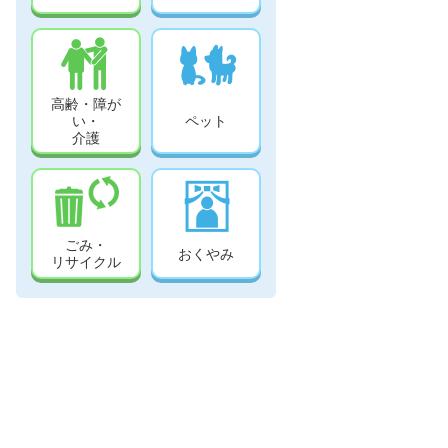
高齢・障が
い・
ペット
介護
ごみ・
おくやみ
リサイクル