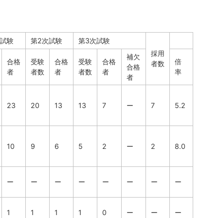
次試験
第2次試験
第3次試験
採用
補欠
合格
受験
合格
受験
合格
倍
者数
合格
者
者数
者
者数
者
率
者
23
20
13
13
7
ー
7
5.2
10
9
6
5
2
ー
2
8.0
ー
ー
ー
ー
ー
ー
ー
ー
1
1
1
1
0
ー
ー
ー