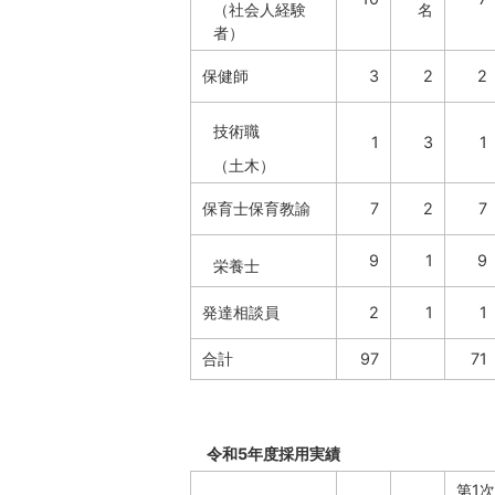
（社会人経験
名
者）
保健師
3
2
2
技術職
1
3
1
（土木）
保育士保育教諭
7
2
7
9
1
9
栄養士
発達相談員
2
1
1
合計
97
71
令和5年度採用実績
第1