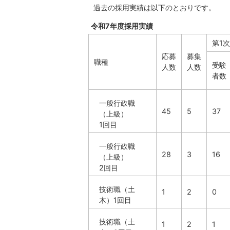
過去の採用実績は以下のとおりです。
令和7年度採用実績
第1
応募
募集
職種
受験
人数
人数
者数
一般行政職
45
5
37
（上級）
1回目
一般行政職
28
3
16
（上級）
2回目
技術職（土
1
2
0
木）1回目
技術職（土
1
2
1