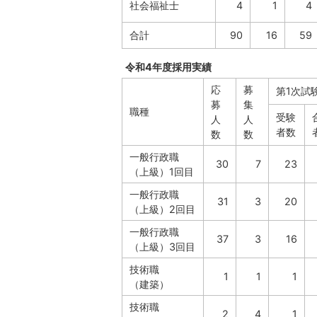
社会福祉士
4
1
4
合計
90
16
59
令和4年度採用実績
応
募
第1次試
募
集
職種
受験
人
人
者数
数
数
一般行政職
30
7
23
（上級）1回目
一般行政職
31
3
20
（上級）2回目
一般行政職
37
3
16
（上級）3回目
技術職
1
1
1
（建築）
技術職
2
4
1