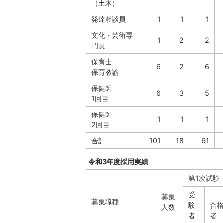
（土木）
発達相談員
1
1
1
文化・芸術専
1
2
2
門員
保育士
6
2
6
保育教諭
保健師
6
3
5
1回目
保健師
1
1
1
2回目
合計
101
18
61
令和3年度採用実績
第1次試験
受
募集
募集職種
験
合
人数
者
者