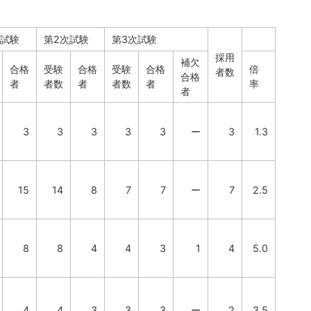
次試験
第2次試験
第3次試験
採用
補欠
合格
受験
合格
受験
合格
倍
者数
合格
者
者数
者
者数
者
率
者
3
3
3
3
3
ー
3
1.3
15
14
8
7
7
ー
7
2.5
8
8
4
4
3
1
4
5.0
4
4
3
3
3
ー
2
3.5