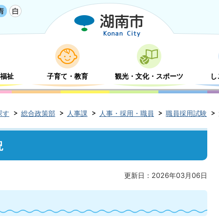
福祉
子育て・教育
観光・文化・スポーツ
し
探す
総合政策部
人事課
人事・採用・職員
職員採用試験
況
更新日：2026年03月06日