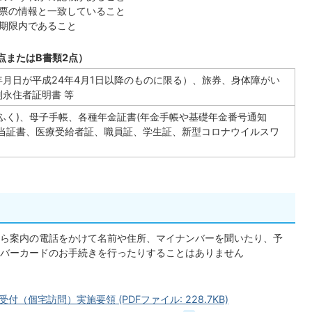
票の情報と一致していること
期限内であること
点またはB書類2点）
月日が平成24年4月1日以降のものに限る）、旅券、身体障がい
永住者証明書 等
ふく)、母子手帳、各種年金証書(年金手帳や基礎年金番号通知
手当証書、医療受給者証、職員証、学生証、新型コロナウイルスワ
ら案内の電話をかけて名前や住所、マイナンバーを聞いたり、予
バーカードのお手続きを行ったりすることはありません
個宅訪問）実施要領 (PDFファイル: 228.7KB)