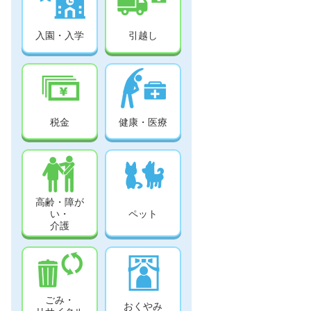
入園・入学
引越し
税金
健康・医療
高齢・障が
い・
ペット
介護
ごみ・
おくやみ