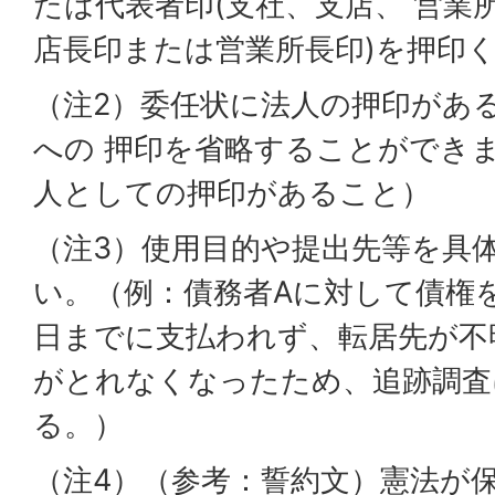
たは代表者印(支社、支店、 営業
店長印または営業所長印)を押印
（注2）委任状に法人の押印があ
への 押印を省略することができ
人としての押印があること）
（注3）使用目的や提出先等を具
い。（例：債務者Aに対して債権
日までに支払われず、転居先が不
がとれなくなったため、追跡調査
る。）
（注4）（参考：誓約文）憲法が