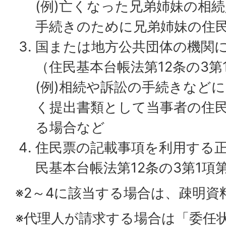
(例)亡くなった兄弟姉妹の相
手続きのために兄弟姉妹の住
国または地方公共団体の機関
（住民基本台帳法第12条の3第
(例)相続や訴訟の手続きなど
く提出書類として当事者の住
る場合など
住民票の記載事項を利用する
民基本台帳法第12条の3第1項
※2～4に該当する場合は、疎明資
※代理人が請求する場合は「委任