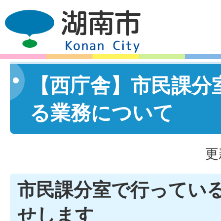
【西庁舎】市民課分
る業務について
更
市民課分室で行ってい
せします