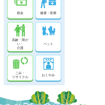
税金
健康・医療
高齢・障が
い・
ペット
介護
ごみ・
おくやみ
リサイクル