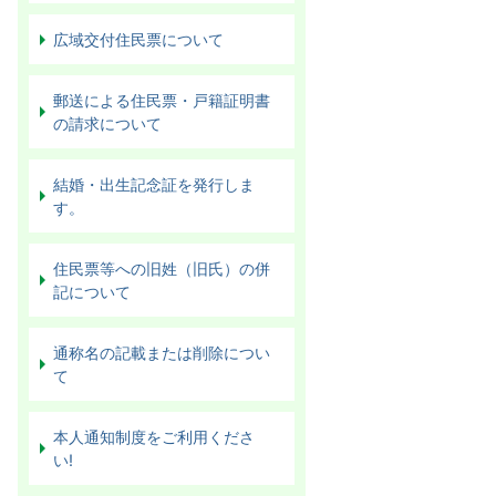
広域交付住民票について
郵送による住民票・戸籍証明書
の請求について
結婚・出生記念証を発行しま
す。
住民票等への旧姓（旧氏）の併
記について
通称名の記載または削除につい
て
本人通知制度をご利用くださ
い!