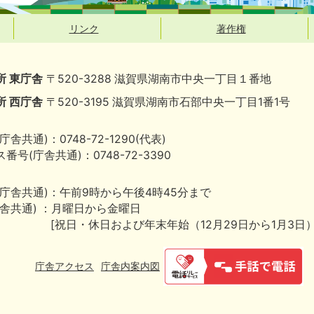
リンク
著作権
所 東庁舎
〒520-3288 滋賀県湖南市中央一丁目１番地
所 西庁舎
〒520-3195 滋賀県湖南市石部中央一丁目1番1号
庁舎共通)：0748-72-1290(代表)
番号(庁舎共通)：0748-72-3390
(庁舎共通)：午前9時から午後4時45分まで
庁舎共通) ：月曜日から金曜日
[祝日・休日および年末年始（12月29日から1月3日
庁舎アクセス
庁舎内案内図