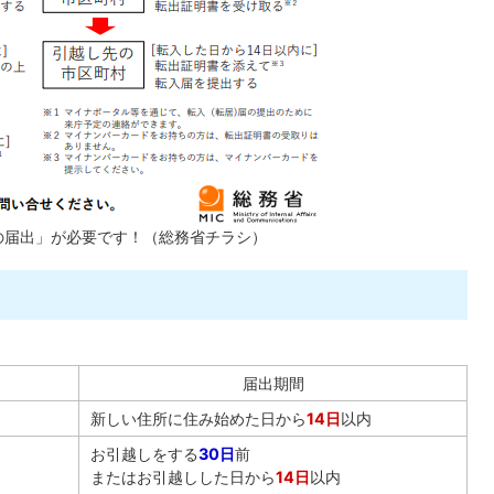
の届出」が必要です！（総務省チラシ）
届出期間
新しい住所に住み始めた日から
14日
以内
お引越しをする
30日
前
またはお引越しした日から
14日
以内