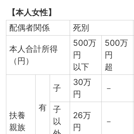
【本人女性】
配偶者関係
死別
500万
500万
本人合計所得
円
円
（円）
以下
超
30万
子
－
円
有
子
扶養
26万
以
－
親族
円
外