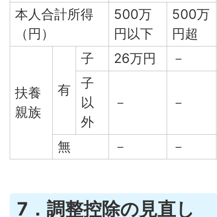
本人合計所得
500万
500万
（円）
円以下
円超
子
26万円
－
子
有
扶養
以
－
－
親族
外
無
－
－
7．調整控除の見直し