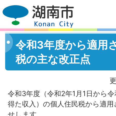
令和3年度から適用
税の主な改正点
更
令和3年度（令和2年1月1日から令
得た収入）の個人住民税から適用
せします。