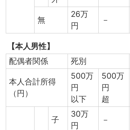
26万
無
－
円
【本人男性】
配偶者関係
死別
500万
500万
本人合計所得
円
円
（円）
以下
超
30万
子
－
円