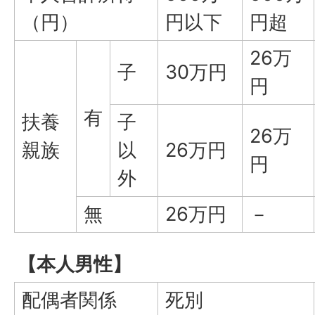
（円）
円以下
円超
26万
子
30万円
円
有
扶養
子
26万
親族
以
26万円
円
外
無
26万円
－
【本人男性】
配偶者関係
死別