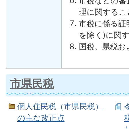
市税などの審
理に関するこ
市税に係る証
を除く)に関
国税、県税お
料の作成、処
他に属さない
土地、家屋お
市県民税
関すること
固定資産税の
個人住民税（市県民税）
調査に関する
の主な改正点
固定資産の申