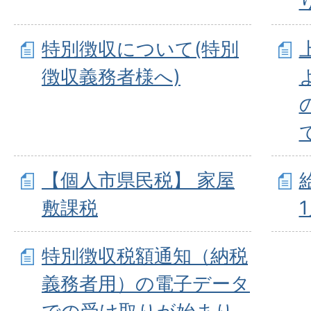
こと
特別徴収について(特別
固定資産評価
徴収義務者様へ)
固定資産台帳
ならびに証明
特別土地保有
課、徴収およ
【個人市県民税】 家屋
公図の修正整
敷課税
市税などの徴
滞納処分に関
特別徴収税額通知（納税
国民健康保険
義務者用）の電子データ
および滞納処