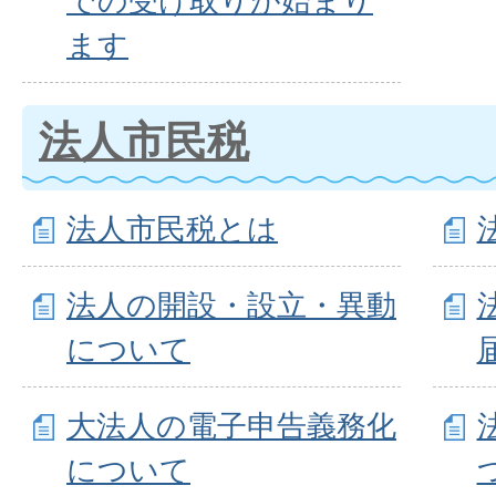
での受け取りが始まり
市税犯則事件
ます
すること
不納欠損処分
法人市民税
市税などの収
の整備保管に
法人市民税とは
市税の証明（
る）に関する
法人の開設・設立・異動
納税奨励に関
について
債権管理・回
大法人の電子申告義務化
こと
について
広告収入およ