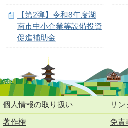
【第2弾】令和8年度湖
南市中小企業等設備投資
促進補助金
個人情報の取り扱い
リン
著作権
免責