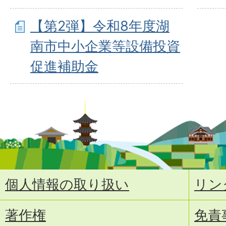
【第2弾】令和8年度湖
南市中小企業等設備投資
促進補助金
個人情報の取り扱い
リン
著作権
免責