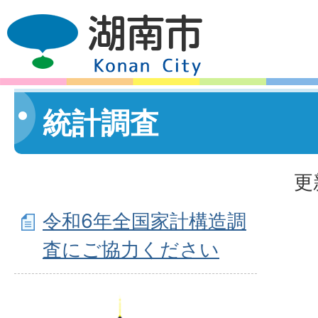
統計調査
更
令和6年全国家計構造調
査にご協力ください