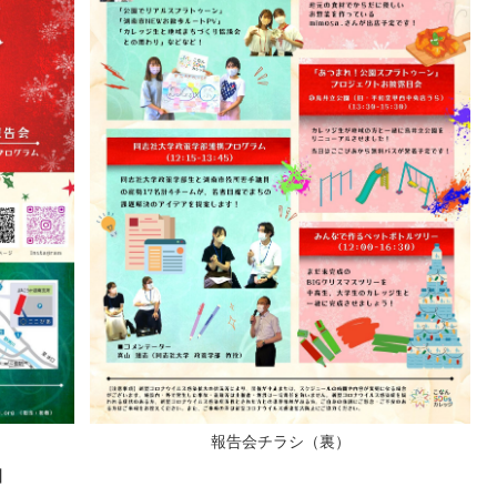
報告会チラシ（裏）
】