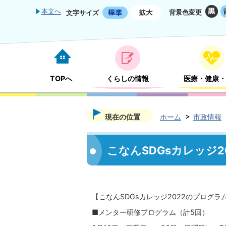
本文へ
背景色変更
文字サイズ
TOPへ
くらしの情報
医療・健康・
現在の位置
ホーム
市政情報
こなんSDGsカレッジ2
【こなんSDGsカレッジ2022のプログラ
■メンター研修プログラム（計5回）