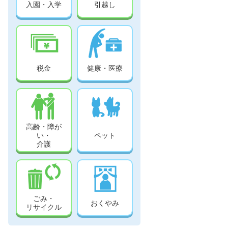
入園・入学
引越し
税金
健康・医療
高齢・障が
い・
ペット
介護
ごみ・
おくやみ
リサイクル