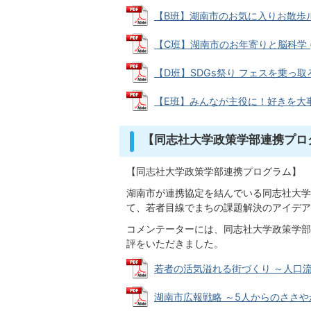
【B班】湖南市のお気に入りお散歩ルートP
【C班】湖南市のお年寄りと脳科学 (PD
【D班】SDGs祭り フェスを乗っ取ろう！
【E班】みんなが主役に！好きを大事に！ 
【同志社大学政策学部連携プロ
【同志社大学政策学部連携プログラム】
湖南市が連携協定を結んでいる同志社大学
て、若者目線でまちの課題解決のアイデア
コメンテーターには、同志社大学政策学部
評をいただきました。
若者の活気溢れる街づくり ～人口流出に
湖南市広報戦略 ～5人からのささやかな