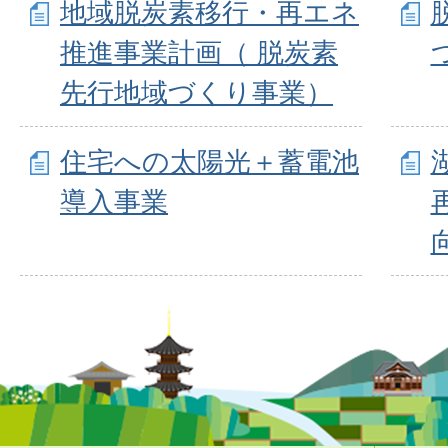
地域脱炭素移行・再エネ
推進事業計画（ 脱炭素
先行地域づくり事業）
住宅への太陽光＋蓄電池
導入事業