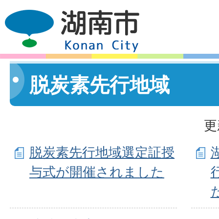
脱炭素先行地域
更
脱炭素先行地域選定証授
与式が開催されました