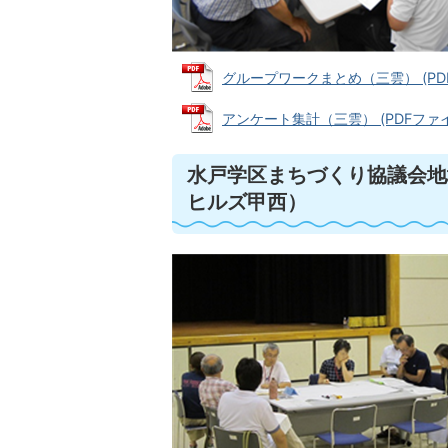
グループワークまとめ（三雲） (PDFフ
アンケート集計（三雲） (PDFファイル:
水戸学区まちづくり協議会地
ヒルズ甲西）