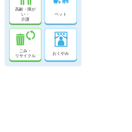
高齢・障が
い・
ペット
介護
ごみ・
おくやみ
リサイクル