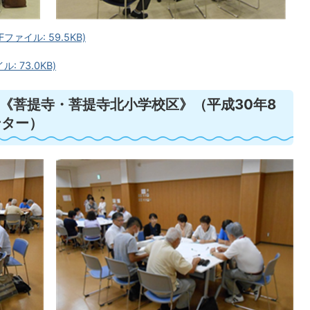
ァイル: 59.5KB)
 73.0KB)
《菩提寺・菩提寺北小学校区》（平成30年8
ンター）