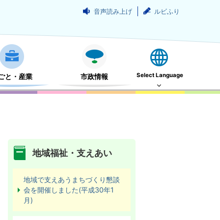
音声読み上げ
ルビふり
Select Language
ごと・産業
市政情報
地域福祉・支えあい
地域で支えあうまちづくり懇談
会を開催しました(平成30年1
月)