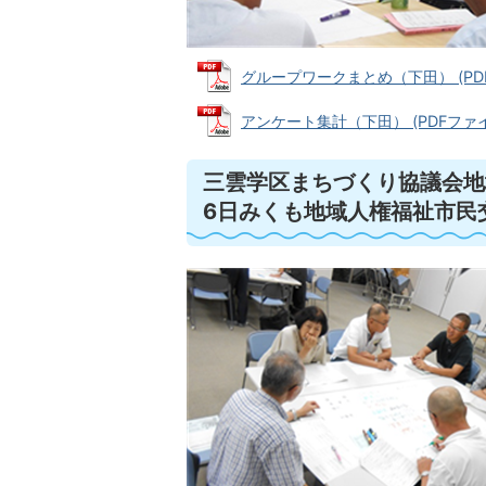
グループワークまとめ（下田） (PDFフ
アンケート集計（下田） (PDFファイル:
三雲学区まちづくり協議会地
6日みくも地域人権福祉市民