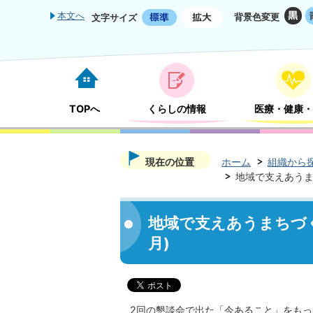
本文へ
背景色変更
文字サイズ
TOPへ
くらしの情報
医療・健康・
現在の位置
ホーム
組織から
地域で支えあうま
地域で支えあうまちづく
月)
2回の懇談会で出た「今あること」をもっ