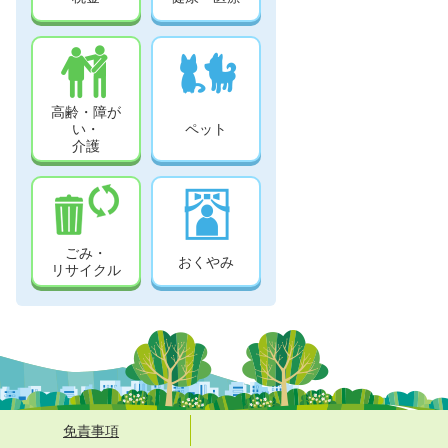
高齢・障が
い・
ペット
介護
ごみ・
おくやみ
リサイクル
免責事項