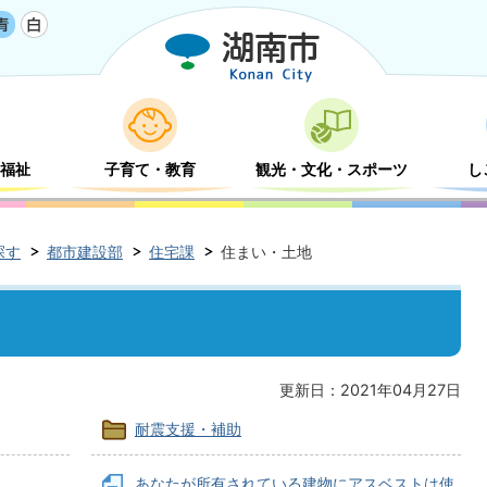
福祉
子育て・教育
観光・文化・スポーツ
し
探す
都市建設部
住宅課
住まい・土地
更新日：2021年04月27日
耐震支援・補助
あなたが所有されている建物にアスベストは使