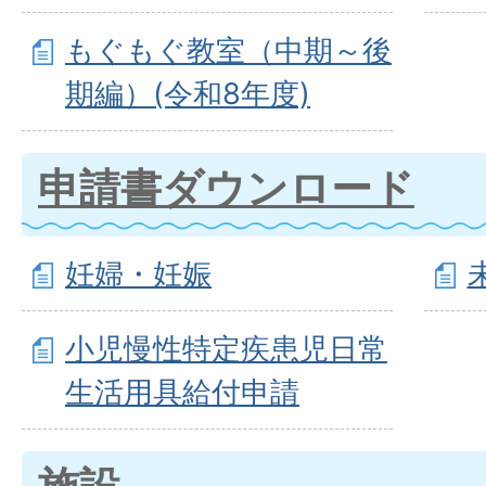
もぐもぐ教室（中期～後
期編）(令和8年度)
申請書ダウンロード
妊婦・妊娠
小児慢性特定疾患児日常
生活用具給付申請
施設