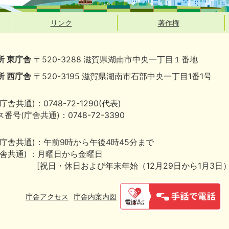
リンク
著作権
所 東庁舎
〒520-3288 滋賀県湖南市中央一丁目１番地
所 西庁舎
〒520-3195 滋賀県湖南市石部中央一丁目1番1号
庁舎共通)：0748-72-1290(代表)
番号(庁舎共通)：0748-72-3390
(庁舎共通)：午前9時から午後4時45分まで
庁舎共通) ：月曜日から金曜日
[祝日・休日および年末年始（12月29日から1月3日
庁舎アクセス
庁舎内案内図