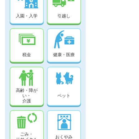
入園・入学
引越し
税金
健康・医療
高齢・障が
い・
ペット
介護
ごみ・
おくやみ