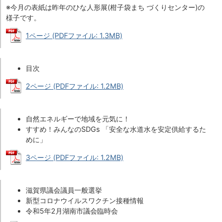
※今月の表紙は昨年のひな人形展(柑子袋まち づくりセンター)の
様子です。
1ページ (PDFファイル: 1.3MB)
目次
2ページ (PDFファイル: 1.2MB)
自然エネルギーで地域を元気に！
すすめ！みんなのSDGs 「安全な水道水を安定供給するた
めに」
3ページ (PDFファイル: 1.2MB)
滋賀県議会議員一般選挙
新型コロナウイルスワクチン接種情報
令和5年2月湖南市議会臨時会