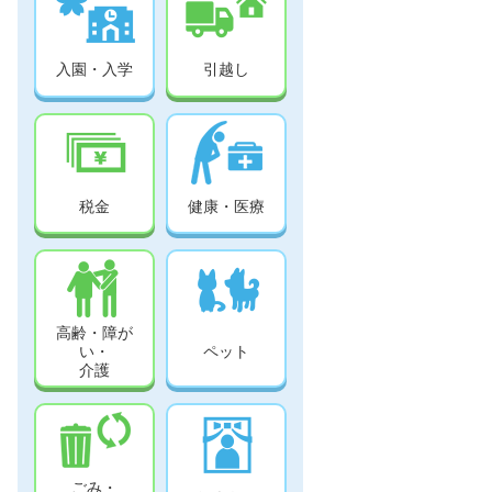
入園・入学
引越し
税金
健康・医療
高齢・障が
い・
ペット
介護
ごみ・