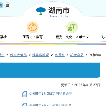
福祉
子育て・教育
観光・文化・スポーツ
し
探す
総合政策部
秘書広報課
市長室
記者会見
令和8年
更新日：2026年01月27日
令和8年2月3日定例記者会見
令和8年7月7日定例記者会見