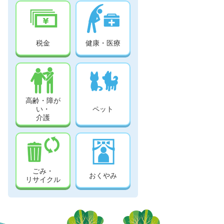
税金
健康・医療
高齢・障が
い・
ペット
介護
ごみ・
おくやみ
リサイクル