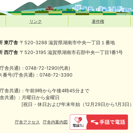
リンク
著作権
所 東庁舎
〒520-3288 滋賀県湖南市中央一丁目１番地
所 西庁舎
〒520-3195 滋賀県湖南市石部中央一丁目1番1号
庁舎共通)：0748-72-1290(代表)
番号(庁舎共通)：0748-72-3390
(庁舎共通)：午前9時から午後4時45分まで
庁舎共通) ：月曜日から金曜日
[祝日・休日および年末年始（12月29日から1月3日
庁舎アクセス
庁舎内案内図