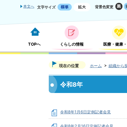
本文へ
背景色変更
文字サイズ
TOPへ
くらしの情報
医療・健康・
現在の位置
ホーム
組織から
令和8年
令和8年1月6日定例記者会見
令和8年2月16日定例記者会見