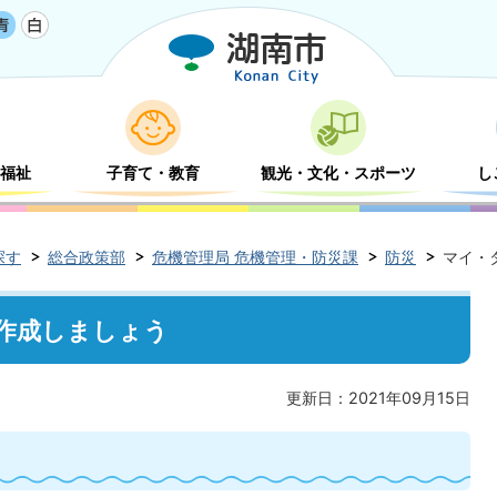
福祉
子育て・教育
観光・文化・スポーツ
し
探す
総合政策部
危機管理局 危機管理・防災課
防災
マイ・
作成しましょう
更新日：2021年09月15日