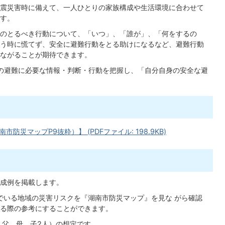
震災害時に備えて、一人ひとりの家族構成や生活環境に合わせて
す。
のとるべき行動について、「いつ」、「誰が」、「何をするの
う時に慌てず、安全に避難行動をとる助けになるなど、避難行動
ながることが期待できます。
の避難に必要な情報・判断・行動を把握し、「自分自身の安全な避
災マップP9抜粋）】 (PDFファイル: 198.9KB)
成例を掲載します。
でいる地域の災害リスクを『湖南市防災マップ』を見な がら確認
る際の参考にすることができます。
、父、母、子2人）の想定です。