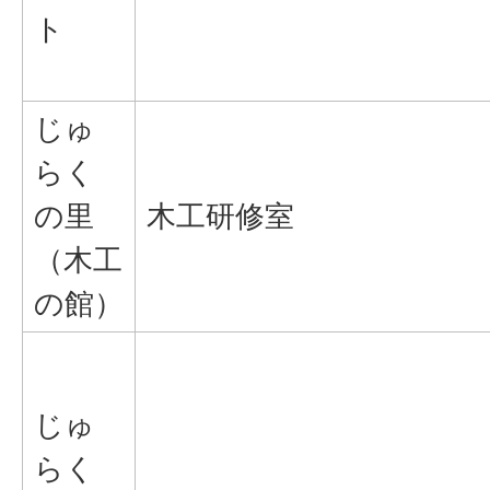
ト
じゅ
らく
の里
木工研修室
（木工
の館）
じゅ
らく