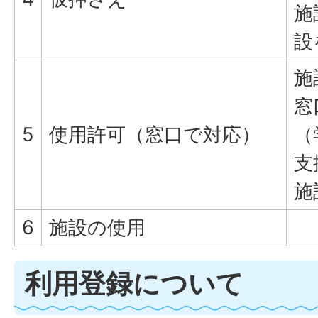
施
設
施
窓
5
使用許可（窓口で対応）
（
支
施
6
施設の使用
利用登録について