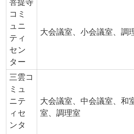
菩提寺
コミ
ュニ
大会議室、小会議室、調
ティ
セン
ター
三雲コ
ミュ
ニテ
大会議室、中会議室、和
ィセ
室、調理室
ンタ