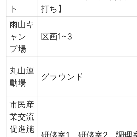
ト
打ち】
雨山キ
ャン
区画1~3
プ場
丸山運
グラウンド
動場
市民産
業交流
促進施
研修室1、研修室2、調理