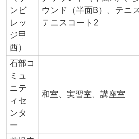
ンビ
ウンド（半面B）、テニス
レッ
テニスコート2
ジ甲
西）
石部コ
ミュ
ニテ
和室、実習室、講座室
ィセ
ンタ
ー