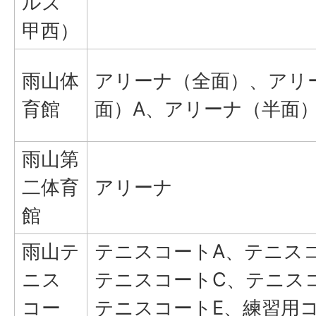
ルズ
甲西）
雨山体
アリーナ（全面）、アリ
育館
面）A、アリーナ（半面）
雨山第
二体育
アリーナ
館
雨山テ
テニスコートA、テニス
ニス
テニスコートC、テニス
コー
テニスコートE、練習用