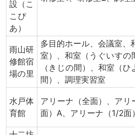
設（こ
こぴ
あ）
多目的ホール、会議室、
雨山研
室）、和室（うぐいすの
修館宿
（きじの間）、和室（ひ
場の里
間）、調理実習室
水戸体
アリーナ（全面）、アリー
育館
面）A、アリーナ（1/2面
十二坊