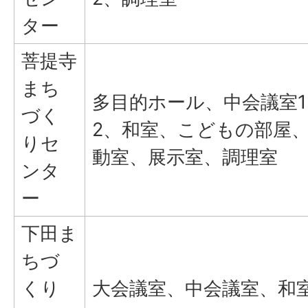
ター
菩提寺
まち
多目的ホール、中会議室
づく
2、和室、こどもの部屋
りセ
動室、展示室、調理室
ンタ
ー
下田ま
ちづ
くり
大会議室、中会議室、和