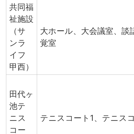
共同福
祉施設
（サ
大ホール、大会議室、談
ンラ
覚室
イフ
甲西）
田代ヶ
池テ
ニス
テニスコート1、テニスコ
コー