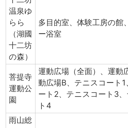
温泉ゆ
らら
多目的室、体験工房の館
（湖國
ー浴室
十二坊
の森）
運動広場（全面）、運動
菩提寺
動広場B、テニスコート
運動公
ート2、テニスコート3
園
ト4
雨山総