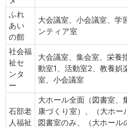
ふれ
大会議室、小会議室、学
あい
ンティア室
の館
社会福
大会議室、集会室、栄養
祉セ
動室1、活動室2、教養娯
ンタ
室、小会議室
ー
大ホール全面（図書室、
石部老
康づくり室）、（大ホー
人福祉
図書室のみ、（大ホール