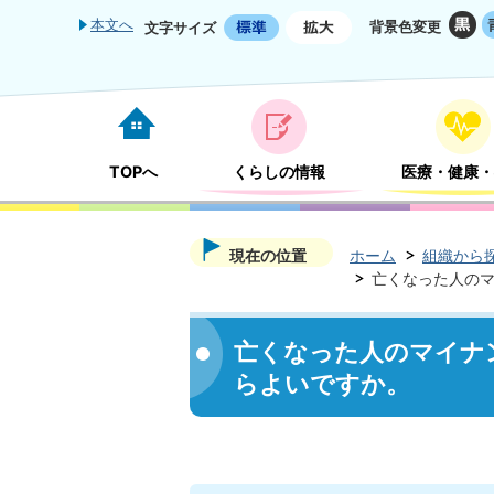
本文へ
背景色変更
文字サイズ
TOPへ
くらしの情報
医療・健康・
現在の位置
ホーム
組織から
亡くなった人の
亡くなった人のマイナ
らよいですか。