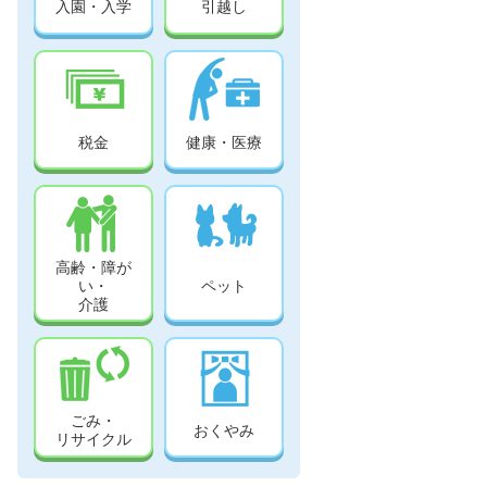
入園・入学
引越し
税金
健康・医療
高齢・障が
い・
ペット
介護
ごみ・
おくやみ
リサイクル