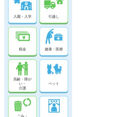
入園・入学
引越し
税金
健康・医療
高齢・障が
い・
ペット
介護
ごみ・