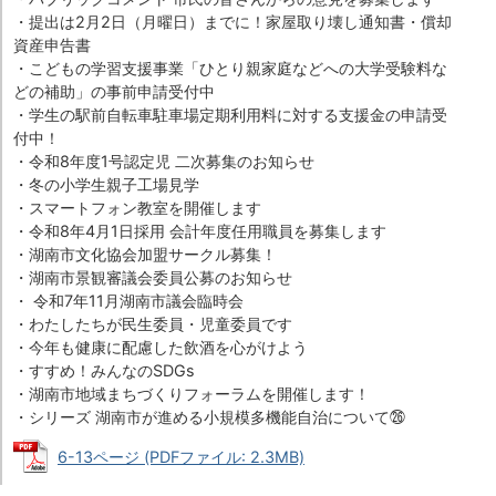
・提出は2月2日（月曜日）までに！家屋取り壊し通知書・償却
資産申告書
・こどもの学習支援事業「ひとり親家庭などへの大学受験料な
どの補助」の事前申請受付中
・学生の駅前自転車駐車場定期利用料に対する支援金の申請受
付中！
・令和8年度1号認定児 二次募集のお知らせ
・冬の小学生親子工場見学
・スマートフォン教室を開催します
・令和8年4月1日採用 会計年度任用職員を募集します
・湖南市文化協会加盟サークル募集！
・湖南市景観審議会委員公募のお知らせ
・ 令和7年11月湖南市議会臨時会
・わたしたちが民生委員・児童委員です
・今年も健康に配慮した飲酒を心がけよう
・すすめ！みんなのSDGs
・湖南市地域まちづくりフォーラムを開催します！
・シリーズ 湖南市が進める小規模多機能自治について㉖
6-13ページ (PDFファイル: 2.3MB)