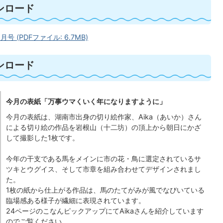
ンロード
月号 (PDFファイル: 6.7MB)
ンロード
今月の表紙「万事ウマくいく年になりますように」
今月の表紙は、湖南市出身の切り絵作家、Aika（あいか）さん
による切り絵の作品を岩根山（十二坊）の頂上から朝日にかざ
して撮影した1枚です。
今年の干支である馬をメインに市の花・鳥に選定されているサ
ツキとウグイス、そして市章を組み合わせてデザインされまし
た。
1枚の紙から仕上がる作品は、馬のたてがみが風でなびいている
臨場感ある様子が繊細に表現されています。
24ページのこなんピックアップにてAikaさんを紹介しています
のでご覧ください。