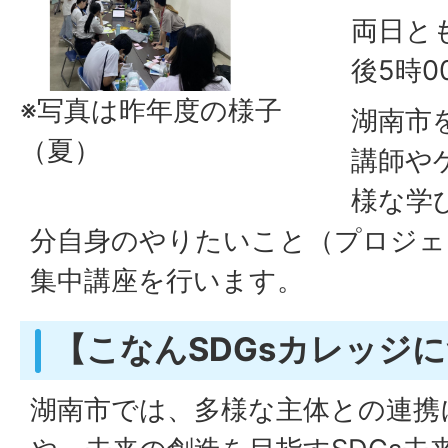
両日と
後5時0
※写真は昨年度の様子
湖南市
（夏）
講師や
様な学
分⾃⾝のやりたいこと（プロジェ
集中講座を⾏います。
【こなんSDGsカレッジ
湖南市では、多様な主体との連携