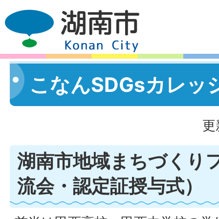
こなんSDGsカレッジ
更
湖南市地域まちづくり
流会・認定証授与式）