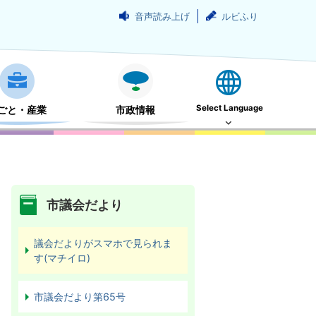
音声読み上げ
ルビふり
Select Language
ごと・産業
市政情報
市議会だより
議会だよりがスマホで見られま
す(マチイロ)
市議会だより第65号