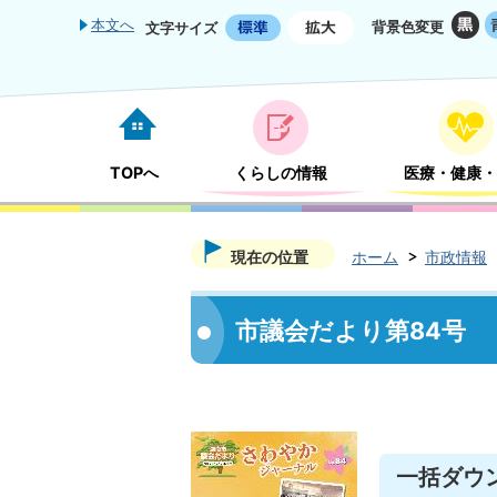
本文へ
背景色変更
文字サイズ
TOPへ
くらしの情報
医療・健康・
現在の位置
ホーム
市政情報
市議会だより第84号
一括ダウ