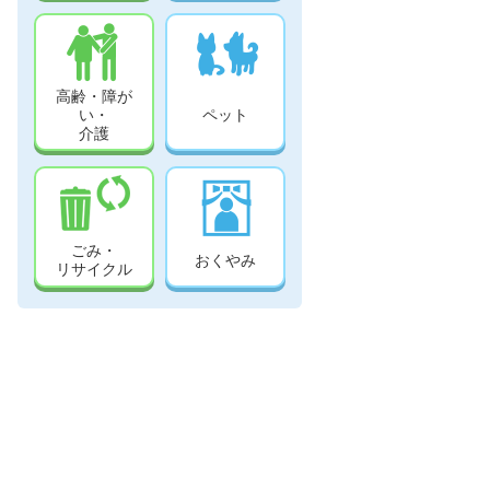
高齢・障が
い・
ペット
介護
ごみ・
おくやみ
リサイクル