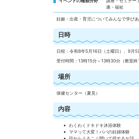
イベントの種類分野
講座・セミナー /
康・福祉
妊娠・出産・育児についてみんなで学びあ
日時
日程：令和8年5月16日（土曜日）、9月
受付時間：13時15分～13時30分（教室終
場所
保健センター（夏見）
内容
わくわくドキドキ沐浴体験
ママって大変！パパの妊婦体験
目からうろこ！聞いて得するお話