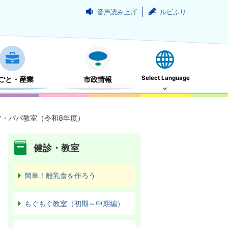
音声読み上げ
ルビふり
Select Language
ごと・産業
市政情報
マ・パパ教室（令和8年度）
健診・教室
簡単！離乳食を作ろう
もぐもぐ教室（初期～中期編）