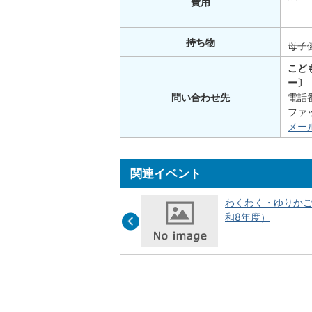
費用
持ち物
母子
こど
ー〕
問い合わせ先
電話番
ファッ
メー
関連イベント
ぴよぴよ教室（令和8年度）
わくわく・ゆりか
和8年度）