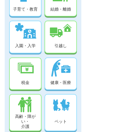
子育て・教育
結婚・離婚
入園・入学
引越し
税金
健康・医療
もぐもぐ教室（初期～中期
もぐ
編）令和8年度
編）
高齢・障が
い・
ペット
介護