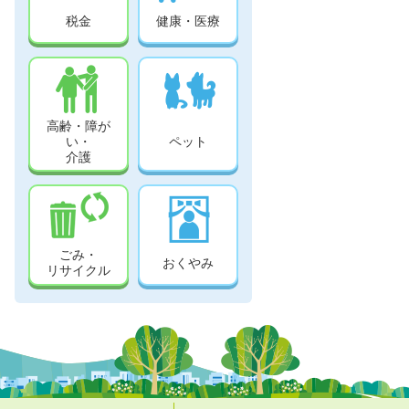
税金
健康・医療
高齢・障が
い・
ペット
介護
ごみ・
おくやみ
リサイクル