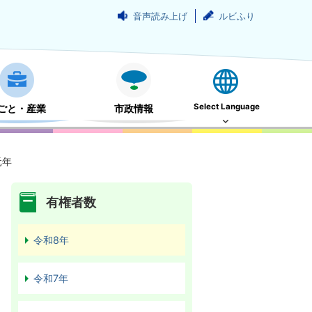
音声読み上げ
ルビふり
Select Language
ごと・産業
市政情報
元年
有権者数
令和8年
令和7年