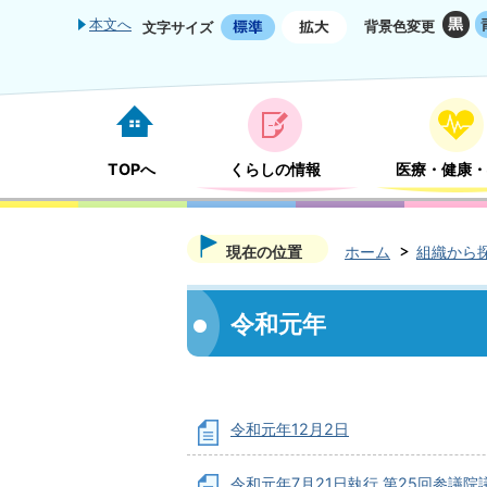
本文へ
背景色変更
文字サイズ
TOPへ
くらしの情報
医療・健康・
現在の位置
ホーム
組織から
令和元年
令和元年12月2日
令和元年7月21日執行 第25回参議院