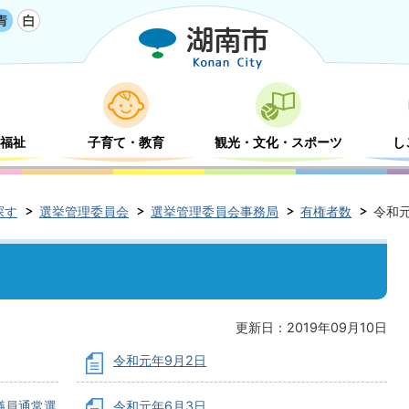
福祉
子育て・教育
観光・文化・スポーツ
し
探す
選挙管理委員会
選挙管理委員会事務局
有権者数
令和
更新日：2019年09月10日
令和元年9月2日
議員通常選
令和元年6月3日