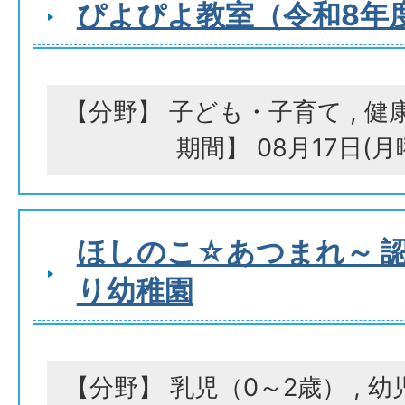
ぴよぴよ教室（令和8年
【分野】 子ども・子育て , 健
期間】 08月17日(
ほしのこ☆あつまれ～ 
り幼稚園
【分野】 乳児（0～2歳） , 幼