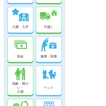
入園・入学
引越し
税金
健康・医療
高齢・障が
い・
ペット
介護