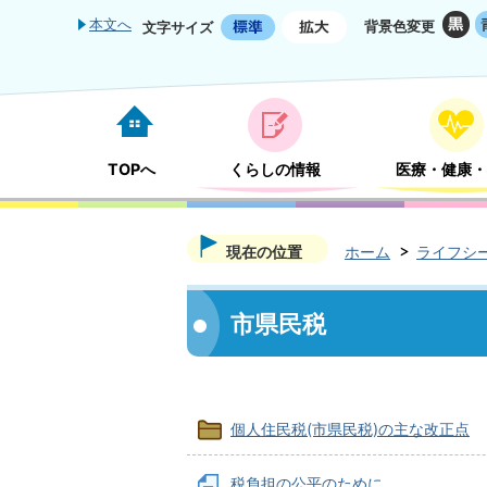
本文へ
背景色変更
文字サイズ
TOPへ
くらしの情報
医療・健康・
現在の位置
ホーム
ライフシ
市県民税
個人住民税(市県民税)の主な改正点
税負担の公平のために