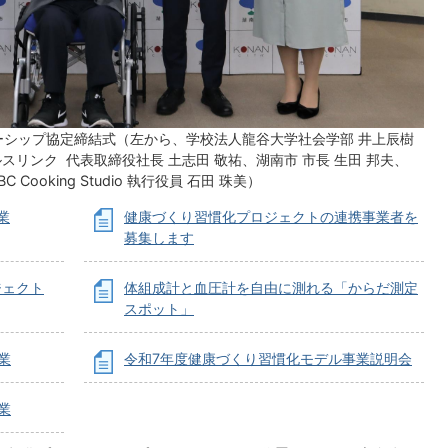
シップ協定締結式（左から、学校法人龍谷大学社会学部 井上辰樹
スリンク 代表取締役社長 土志田 敬祐、湖南市 市長 生田 邦夫、
Cooking Studio 執行役員 石田 珠美）
業
健康づくり習慣化プロジェクトの連携事業者を
募集します
ジェクト
体組成計と血圧計を自由に測れる「からだ測定
スポット」
業
令和7年度健康づくり習慣化モデル事業説明会
業