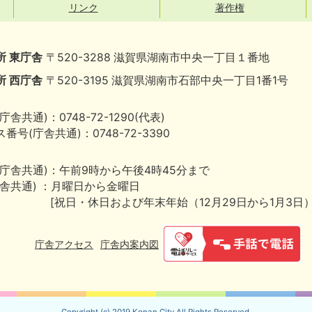
リンク
著作権
所 東庁舎
〒520-3288 滋賀県湖南市中央一丁目１番地
所 西庁舎
〒520-3195 滋賀県湖南市石部中央一丁目1番1号
庁舎共通)：0748-72-1290(代表)
番号(庁舎共通)：0748-72-3390
(庁舎共通)：午前9時から午後4時45分まで
庁舎共通) ：月曜日から金曜日
[祝日・休日および年末年始（12月29日から1月3日
庁舎アクセス
庁舎内案内図