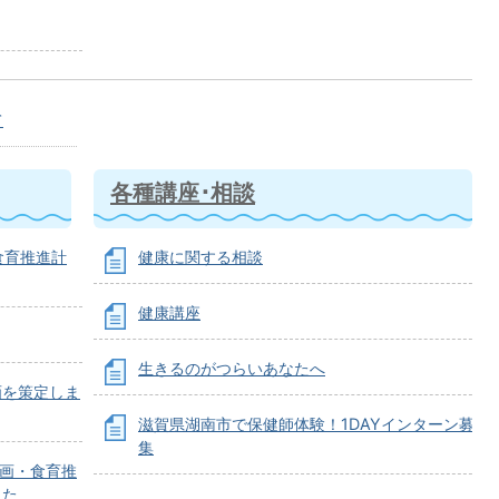
て
各種講座･相談
食育推進計
健康に関する相談
健康講座
生きるのがつらいあなたへ
画を策定しま
滋賀県湖南市で保健師体験！1DAYインターン募
集
計画・食育推
した