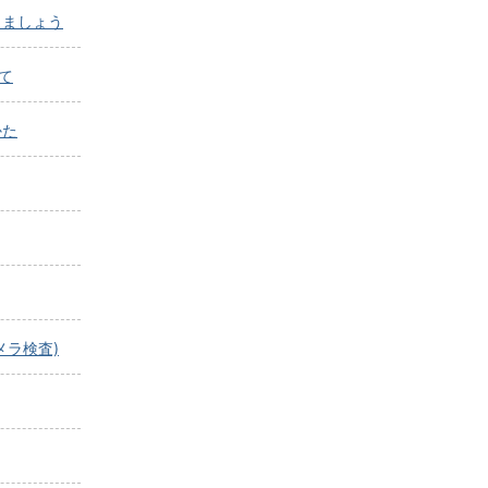
しましょう
て
かた
メラ検査)