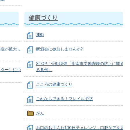
健康づくり
運動
染症が拡大し
断酒会に参加しませんか?
STOP！受動喫煙「湖南市受動喫煙の防止に関す
ルター）につ
る条例」
こころの健康づくり
これならできる！フレイル予防
がん
お口のお手入れ100日チャレンジ～口腔ケアを習