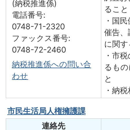
(納税推進係)
ること
電話番号:
・国民
0748-71-2320
催告、
ファックス番号:
に関す
0748-72-2460
・市税
納税推進係への問い合
るもの
わせ
と
・納税
市民生活局人権擁護課
連絡先