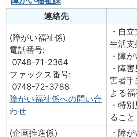
障がい福祉課
連絡先
・自立
(障がい福祉係)
生活支
電話番号:
・障が
0748-71-2364
・障害
ファックス番号:
害者手
0748-72-3788
よる福
障がい福祉係への問い合
・特別
わせ
ること
(企画推進係）
・障が