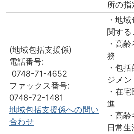
所の指
・地域
関する
・高齢
(地域包括支援係)
務
電話番号:
・包括
0748-71-4652
ジメン
ファックス番号:
・在宅
0748-72-1481
進
地域包括支援係への問い
・高齢
合わせ
日常生