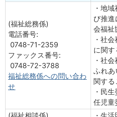
・地域
び推進
(福祉総務係)
会福祉
電話番号:
・社会
0748-71-2359
に関す
ファックス番号:
・社会
0748-72-3788
ふれあ
福祉総務係への問い合わ
関する
せ
・民生
任児童
(福祉相談係)
・生活