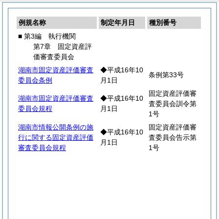
例規名称
制定年月日
種別番号
■ 第3編 執行機関
第7章 固定資産評
価審査委員会
湖南市固定資産評価審査
◆平成16年10
条例第33号
委員会条例
月1日
固定資産評価審
湖南市固定資産評価審査
◆平成16年10
査委員会訓令第
委員会規程
月1日
1号
湖南市情報公開条例の施
固定資産評価審
◆平成16年10
行に関する固定資産評価
査委員会告示第
月1日
審査委員会規程
1号